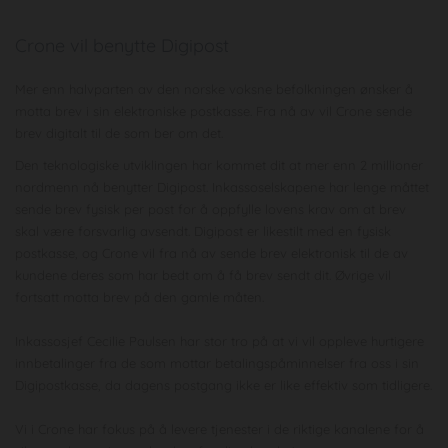
Crone vil benytte Digipost
Mer enn halvparten av den norske voksne befolkningen ønsker å
motta brev i sin elektroniske postkasse. Fra nå av vil Crone sende
brev digitalt til de som ber om det.
Den teknologiske utviklingen har kommet dit at mer enn 2 millioner
nordmenn nå benytter Digipost. Inkassoselskapene har lenge måttet
sende brev fysisk per post for å oppfylle lovens krav om at brev
skal være forsvarlig avsendt. Digipost er likestilt med en fysisk
postkasse, og Crone vil fra nå av sende brev elektronisk til de av
kundene deres som har bedt om å få brev sendt dit. Øvrige vil
fortsatt motta brev på den gamle måten.
Inkassosjef Cecilie Paulsen har stor tro på at vi vil oppleve hurtigere
innbetalinger fra de som mottar betalingspåminnelser fra oss i sin
Digipostkasse, da dagens postgang ikke er like effektiv som tidligere.
Vi i Crone har fokus på å levere tjenester i de riktige kanalene for å