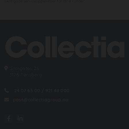
sikre gode serviceopplevelser for dine kunder!
Storgaten 26

3126 Tønsberg
24 07 63 00 / 921 48 000

post@collectiagroup.no
